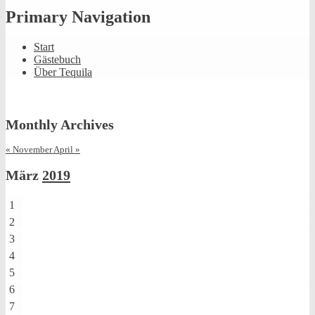
Primary Navigation
Start
Gästebuch
Über Tequila
Monthly Archives
« November
April »
März
2019
1
2
3
4
5
6
7